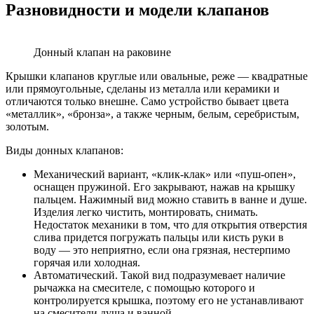
Разновидности и модели клапанов
Донный клапан на раковине
Крышки клапанов круглые или овальные, реже — квадратные
или прямоугольные, сделаны из металла или керамики и
отличаются только внешне. Само устройство бывает цвета
«металлик», «бронза», а также черным, белым, серебристым,
золотым.
Виды донных клапанов:
Механический вариант, «клик-клак» или «пуш-опен»,
оснащен пружиной. Его закрывают, нажав на крышку
пальцем. Нажимный вид можно ставить в ванне и душе.
Изделия легко чистить, монтировать, снимать.
Недостаток механики в том, что для открытия отверстия
слива придется погружать пальцы или кисть руки в
воду — это неприятно, если она грязная, нестерпимо
горячая или холодная.
Автоматический. Такой вид подразумевает наличие
рычажка на смесителе, с помощью которого и
контролируется крышка, поэтому его не устанавливают
на смесители душа и ванной.