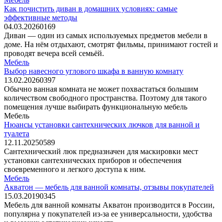
Как почистить диван в домашних условиях: самые
эффективные методы
04.03.2026
0
169
Диван — один из самых используемых предметов мебели в
доме. На нём отдыхают, смотрят фильмы, принимают гостей и
проводят вечера всей семьёй.
Мебель
Выбор навесного углового шкафа в ванную комнату
13.02.2026
0
397
Обычно ванная комната не может похвастаться большим
количеством свободного пространства. Поэтому для такого
помещения лучше выбирать функциональную мебель
Мебель
Нюансы установки сантехнических лючков для ванной и
туалета
12.11.2025
0
589
Сантехнический люк предназначен для маскировки мест
установки сантехнических приборов и обеспечения
своевременного и легкого доступа к ним.
Мебель
Акватон — мебель для ванной комнаты, отзывы покупателей
15.03.2019
0
345
Мебель для ванной комнаты Акватон производится в России,
популярна у покупателей из-за ее универсальности, удобства