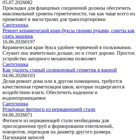
05.07.2026
0
82
Прокладки для фланцевых соединений должны обеспечить
максимальный уровень герметичности, так как чаще всего их
применяют в магистралях для транспортировки
Сантехника
Ремонт керамической кран-буксы своими руками, советы как
снять маховик
16.06.2026
0
197
Керамическая кран букса удобнее червячной в пользовании.
Служит она значительно дольше, но и стоит дороже. Простое
устройство запорного механизма позволяет
Сантехника
Как удалить старый силиконовый герметик в ванной
04.06.2026
0
103
Делая ремонт дома или в другом помещении, требуется
качественная герметизация швов, которые подвергаются
воздействию влаги. Обеспечить надежное и
водонепроницаемое
Сантехника
Резьбовые фитинги из нержавеющей стали
04.06.2026
0
71
Фитинги из нержавеющей стали необходимы для
присоединения труб и формирования ответвлений,
поворотов, переходов на диаметр другого размера.
Пагинация записей