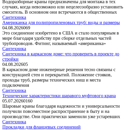
Водоразборные краны предназначены для монтажа в тех
случаях, когда невозможно или нецелесообразно установить
смеситель. В основном они встречаются в общественных
Сантехника
Американка для полипропиленовых труб: виды и размеры
04.08.2026
0
69
Это соединение изобретено в США и стало популярным в
мире благодаря удобству при сборке отдельных частей
трубопроводов. Фитинг, называемый «американка»
Сантехника
Сантехника в каркасном доме: что проверить в проекте до
стройки
04.08.2026
0
5
В каркасном доме инженерные решения тесно связаны с
конструкцией стен и перекрытий. Положение стояков,
проходы труб, размеры технических ниш и места
подключения
Сантехника
Технические характеристики шаравого муфтового крана
05.07.2026
0
160
Шаровые краны благодаря надежности и универсальности
получили повсеместное распространение в быту и на
производстве. Они практически заменили уже устаревших
Сантехника
Прокладки для фланцевых соединений