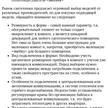
Полотенцесушитель «змеевик»
Рынок сантехники предлагает огромный выбор моделей от
различных производителей, но для покупки подходящей
модели, обращайте внимание на следующее:
Размерность и форма – самый важный параметр, т.к.
обогревательный элемент не только создает
микроклимат в комнате, а является шикарной
декорацией для любого сантехнического помещения.
Нет смысла брать очень большие конструкции для
маленьких комнат и, напротив, приобретать маленькую
«змейку» для большого помещения.
Вид подключения и формат. Необходимо учесть
органичное размещение прибора в комнате с учетом уже
имеющихся коммуникаций. Перед выбором нужно
провести замеры между патрубками подключения, а
также свободного пространства на стене, особенно к
углам.
Особенности подключения: к централизованным или
автономным коммуникациям, к системе отопления или
горячего водоснабжения. Недопустимо устанавливать
регулирующие краны без организации байпаса в
централизованные коммуникации, т.к. это будет
затрагивать теплоотдачу в других квартирах.
Из какого материала изготовлен обогреватель, а также