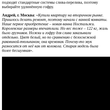
подходят стандартные системы слива-перелива, поэтому
выбирайте удлинённую гофру.
Андрей, г. Москва
: «
Купили квартиру на вторичном рынке.
Пришлось делать ремонт, поэтому начали с ванной комнаты.
Наше первое приобретение – новая ванна Ностальжи.
Королевские размеры впечатлили. Но вес тоже – 122 кг, жаль
было грузчиков. Ножки и гофру для слива заказывали
отдельно. Цвет белый, но по сравнению с белоснежной
раковиной-тюльпаном, она кремовая. Почему-то звук
разносится от неё как от колокола. Старая модель была
более бесшумная
».