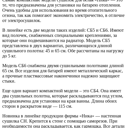
те, что предназначены для установки на батарею отопления.
Очень удобны для использования во время отопительного
сезона, так как помогают экономить электричество, в отличие
от электросушилок.
В линейке есть две модели таких изделий: СБ5 и СБ6. Имеют
вид полочек, снабженных специальными креплениями, за
которые они подвешиваются на радиатор. Модель СБ5
представлена в двух вариантах, различающихся длиной
сушильного полотна: 45 и 65 см. Обе рассчитаны на нагрузку
до 5 кг.
Модель СБ6 снабжена двумя сушильными полотнами длиной
65 см. Все изделия для батарей имеют металлический каркас,
а прочные пластмассовые наконечники надежно защищают
стыки.
Еще один вариант компактной модели – это СБ4. Она имеет
два сушильных полотна, которые раскладываются под углом,
предназначена для установки на края ванны. Длина обоих
сторон в раскрытом виде — 115 см.
Новинка в линейке продукции фирмы «Ника» — настенная
сушилка СН. Крепится к стене с помощью саморезов. При
необходимости она раскладывается, как гармошка. Все детали