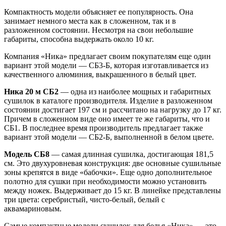
Компактность модели объясняет ее популярность. Она
занимает немного места как в сложенном, так и в
разложенном состоянии. Несмотря на свои небольшие
габариты, способна выдержать около 10 кг.
Компания «Ника» предлагает своим покупателям еще один
вариант этой модели — СБ3-Б, которая изготавливается из
качественного алюминия, выкрашенного в белый цвет.
Ника 20 м СБ2
— одна из наиболее мощных и габаритных
сушилок в каталоге производителя. Изделие в разложенном
состоянии достигает 197 см и рассчитано на нагрузку до 17 кг.
Причем в сложенном виде оно имеет те же габариты, что и
СБ1. В последнее время производитель предлагает также
вариант этой модели — СБ2-Б, выполненной в белом цвете.
Модель СБ8
— самая длинная сушилка, достигающая 181,5
см. Это двухуровневая конструкция: две основные сушильные
зоны крепятся в виде «бабочки». Еще одно дополнительное
полотно для сушки при необходимости можно установить
между ножек. Выдерживает до 15 кг. В линейке представлены
три цвета: серебристый, чисто-белый, белый с
аквамариновым.
Самые компактные модели сушилок для белья «Ника» — это