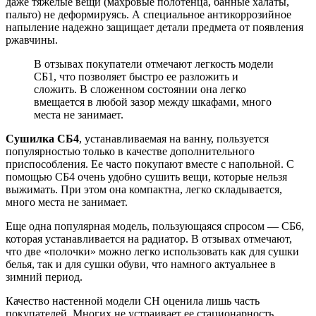
даже тяжелые вещи (махровые полотенца, банные халаты,
пальто) не деформируясь. А специальное антикоррозийное
напыление надежно защищает детали предмета от появления
ржавчины.
В отзывах покупатели отмечают легкость модели
СБ1, что позволяет быстро ее разложить и
сложить. В сложенном состоянии она легко
вмещается в любой зазор между шкафами, много
места не занимает.
Сушилка СБ4
, устанавливаемая на ванну, пользуется
популярностью только в качестве дополнительного
приспособления. Ее часто покупают вместе с напольной. С
помощью СБ4 очень удобно сушить вещи, которые нельзя
выжимать. При этом она компактна, легко складывается,
много места не занимает.
Еще одна популярная модель, пользующаяся спросом — СБ6,
которая устанавливается на радиатор. В отзывах отмечают,
что две «полочки» можно легко использовать как для сушки
белья, так и для сушки обуви, что намного актуальнее в
зимний период.
Качество настенной модели СН оценила лишь часть
покупателей. Многих не устраивает ее стационарность.